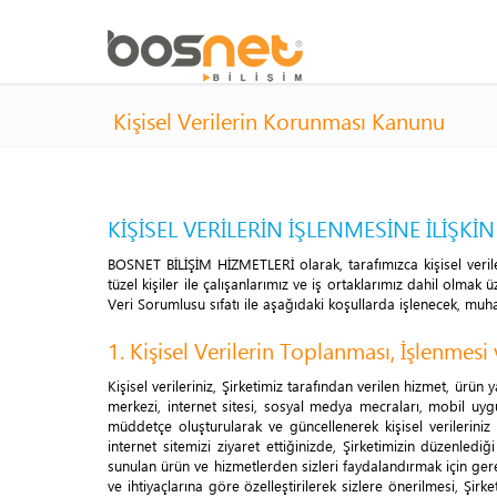
Kişisel Verilerin Korunması Kanunu
KİŞİSEL VERİLERİN İŞLENMESİNE İLİŞK
BOSNET BİLİŞİM HİZMETLERİ olarak, tarafımızca kişisel veri
tüzel kişiler ile çalışanlarımız ve iş ortaklarımız dahil olmak 
Veri Sorumlusu sıfatı ile aşağıdaki koşullarda işlenecek, muha
1. Kişisel Verilerin Toplanması, İşlenmesi
Kişisel verileriniz, Şirketimiz tarafından verilen hizmet, ürü
merkezi, internet sitesi, sosyal medya mecraları, mobil uygu
müddetçe oluşturularak ve güncellenerek kişisel verileriniz i
internet sitemizi ziyaret ettiğinizde, Şirketimizin düzenlediğ
sunulan ürün ve hizmetlerden sizleri faydalandırmak için gerek
ve ihtiyaçlarına göre özelleştirilerek sizlere önerilmesi, Şirket