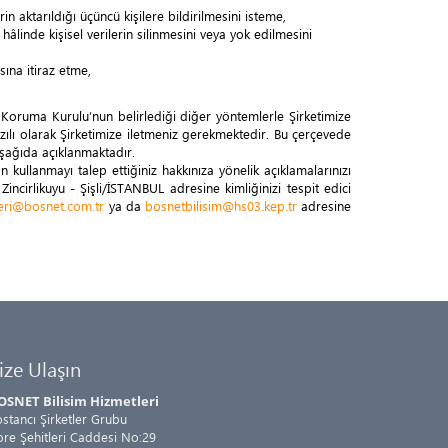
n aktarıldığı üçüncü kişilere bildirilmesini isteme,
linde kişisel verilerin silinmesini veya yok edilmesini
sına itiraz etme,
eri Koruma Kurulu’nun belirlediği diğer yöntemlerle Şirketimize
zılı olarak Şirketimize iletmeniz gerekmektedir. Bu çerçevede
şağıda açıklanmaktadır.
n kullanmayı talep ettiğiniz hakkınıza yönelik açıklamalarınızı
cirlikuyu - Şişli/İSTANBUL adresine kimliğinizi tespit edici
veri@bosnet.com.tr
ya da
bosnetbilisim@hs03.kep.tr
adresine
ize Ulaşın
OSNET Bilisim Hizmetleri
stancı Şirketler Grubu
re Şehitleri Caddesi No:29