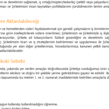
ini ve denetimini sağlamak, iş ortağı/müşteri/tedarikçi (yetkili veya çalışanları
anması ve Şirketimizin insan kaynakları politikalarının yürütülmesinin temini am
ere Aktarılabileceği
ün ve hizmetlerden sizleri faydalandırmak için gerekli çalışmaların iş birimleri
rına göre özelleştirilerek sizlere önerilmesi, Şirketimizin ve Şirketimizle iş ilişk
erasyonlar, Şirkete ait lokasyonların fiziksel güvenliğini ve denetimini sağl
 Şirketimizin ticari ve iş stratejilerinin belirlenmesi ve uygulanması ile Şirk
pluluğunda yer alan diğer şirketlerimize, hissedarlarımıza, kanunen yetkili k
aktarılabilecektir.
ukuki Sebebi
 ortamda, yukarıda yer verilen amaçlar doğrultusunda Şirketçe sunduğumuz ürün
ni eksiksiz ve doğru bir şekilde yerine getirebilmesi gayesi ile edinilir. Bu
arı kapsamında bu metnin 1. ve 2. numaralı maddelerinde belirtilen amaçlarla d
uygun kullanılıp kullanılmadığını öğrenme,
ı üçüncü kişileri bilme,