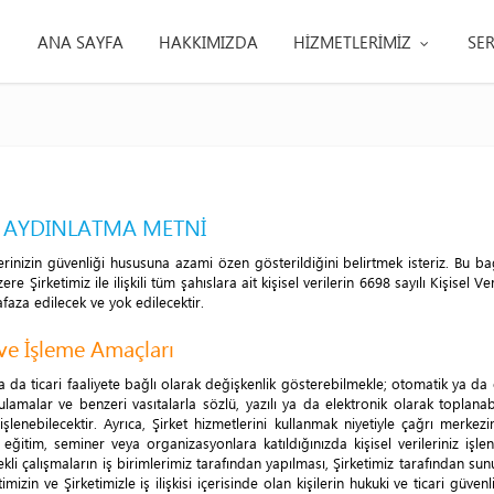
ANA SAYFA
HAKKIMIZDA
HİZMETLERİMİZ
SER
İN AYDINLATMA METNİ
lerinizin güvenliği hususuna azami özen gösterildiğini belirtmek isteriz. Bu
üzere Şirketimiz ile ilişkili tüm şahıslara ait kişisel verilerin 6698 sayılı Kişi
faza edilecek ve yok edilecektir.
 ve İşleme Amaçları
n ya da ticari faaliyete bağlı olarak değişkenlik gösterebilmekle; otomatik ya da
lamalar ve benzeri vasıtalarla sözlü, yazılı ya da elektronik olarak toplanabi
şlenebilecektir. Ayrıca, Şirket hizmetlerini kullanmak niyetiyle çağrı merkezi
i eğitim, seminer veya organizasyonlara katıldığınızda kişisel verileriniz işlene
li çalışmaların iş birimlerimiz tarafından yapılması, Şirketimiz tarafından sunul
imizin ve Şirketimizle iş ilişkisi içerisinde olan kişilerin hukuki ve ticari güve