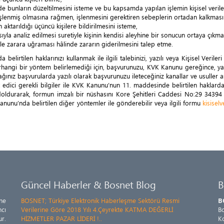
nde bunların düzeltilmesini isteme ve bu kapsamda yapılan işlemin kişisel verileri
lenmiş olmasına rağmen, işlenmesini gerektiren sebeplerin ortadan kalkması hâ
aktarıldığı üçüncü kişilere bildirilmesini isteme,
ıyla analiz edilmesi suretiyle kişinin kendisi aleyhine bir sonucun ortaya çıkma
iyle zarara uğraması hâlinde zararın giderilmesini talep etme.
elirtilen haklarınızı kullanmak ile ilgili talebinizi, yazılı veya Kişisel Veril
herhangi bir yöntem belirlemediği için, başvurunuzu, KVK Kanunu gereğince, ya
ız başvurularda yazılı olarak başvurunuzu ileteceğiniz kanallar ve usuller a
pit edici gerekli bilgiler ile KVK Kanunu’nun 11. maddesinde belirtilen haklarda
durarak, formun imzalı bir nüshasını Kore Şehitleri Caddesi No:29 34394 Zin
 Kanunu’nda belirtilen diğer yöntemler ile gönderebilir veya ilgili formu
kisisel
Güncel Haberler & Bosnet Blog
B
ne
BOSNET; Türkiye Elektronik Haberleşme Sektörü Resmi
B
cı
Verilerine Göre 2018 Yılı 4.Çeyrekte KATMA DEĞERLİ
Bo
ur.
HİZMETLER PAZAR LİDERİ !..
Ko