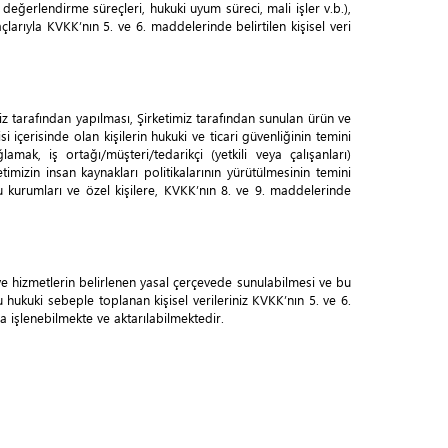
) değerlendirme süreçleri, hukuki uyum süreci, mali işler v.b.),
açlarıyla KVKK’nın 5. ve 6. maddelerinde belirtilen kişisel veri
miz tarafından yapılması, Şirketimiz tarafından sunulan ürün ve
isi içerisinde olan kişilerin hukuki ve ticari güvenliğinin temini
amak, iş ortağı/müşteri/tedarikçi (yetkili veya çalışanları)
etimizin insan kaynakları politikalarının yürütülmesinin temini
amu kurumları ve özel kişilere, KVKK’nın 8. ve 9. maddelerinde
 ve hizmetlerin belirlenen yasal çerçevede sunulabilmesi ve bu
 hukuki sebeple toplanan kişisel verileriniz KVKK’nın 5. ve 6.
a işlenebilmekte ve aktarılabilmektedir.