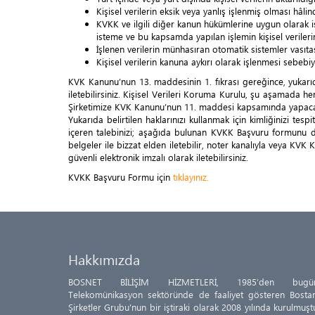
Kişisel verilerin eksik veya yanlış işlenmiş olması hâli
KVKK ve ilgili diğer kanun hükümlerine uygun olarak iş
isteme ve bu kapsamda yapılan işlemin kişisel verilerin 
İşlenen verilerin münhasıran otomatik sistemler vasıtas
Kişisel verilerin kanuna aykırı olarak işlenmesi sebeb
KVK Kanunu’nun 13. maddesinin 1. fıkrası gereğince, yukarıda b
iletebilirsiniz. Kişisel Verileri Koruma Kurulu, şu aşamada 
Şirketimize KVK Kanunu’nun 11. maddesi kapsamında yapacağın
Yukarıda belirtilen haklarınızı kullanmak için kimliğinizi tes
içeren talebinizi; aşağıda bulunan KVKK Başvuru formunu dol
belgeler ile bizzat elden iletebilir, noter kanalıyla veya KVK
güvenli elektronik imzalı olarak iletebilirsiniz.
KVKK Başvuru Formu için
tıklayınız.
Hakkımızda
BOSNET BİLİŞİM HİZMETLERİ, 1985’den bugü
Telekomünikasyon sektöründe de faaliyet gösteren Bostan
Şirketler Grubu'nun bir iştiraki olarak 2008 yılında kurulmuşt