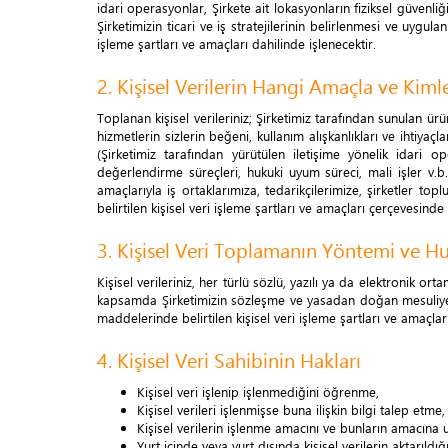
idari operasyonlar, Şirkete ait lokasyonların fiziksel güvenliğ
Şirketimizin ticari ve iş stratejilerinin belirlenmesi ve uygul
işleme şartları ve amaçları dahilinde işlenecektir.
2. Kişisel Verilerin Hangi Amaçla ve Kiml
Toplanan kişisel verileriniz; Şirketimiz tarafından sunulan ür
hizmetlerin sizlerin beğeni, kullanım alışkanlıkları ve ihtiyaçla
(Şirketimiz tarafından yürütülen iletişime yönelik idari op
değerlendirme süreçleri, hukuki uyum süreci, mali işler v.b.),
amaçlarıyla iş ortaklarımıza, tedarikçilerimize, şirketler to
belirtilen kişisel veri işleme şartları ve amaçları çerçevesinde 
3. Kişisel Veri Toplamanın Yöntemi ve H
Kişisel verileriniz, her türlü sözlü, yazılı ya da elektronik
kapsamda Şirketimizin sözleşme ve yasadan doğan mesuliyetleri
maddelerinde belirtilen kişisel veri işleme şartları ve amaçl
4. Kişisel Veri Sahibinin Hakları
Kişisel veri işlenip işlenmediğini öğrenme,
Kişisel verileri işlenmişse buna ilişkin bilgi talep etme,
Kişisel verilerin işlenme amacını ve bunların amacına 
Yurt içinde veya yurt dışında kişisel verilerin aktarıldığ