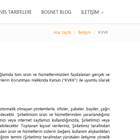
VİS TARİFELERİ
BOSNET BLOG
İLETİŞİM
Ana Sayfa
İletişim
KVVK
 bağlamda tüm ürün ve hizmetlerimizden faydalanan gerçek ve
sel Verilerin Korunması Hakkında Kanun (“KVKK”) ile uyumlu olarak
 otomatik olmayan yöntemlerle, ofisler, şubeler, bayiler, çağrı
lecektir. Şirketimizin ürün ve hizmetlerinden yararlandığınız
mizi veya internet sayfamızı kullandığınızda, Şirketimizi veya
bilecektir. Toplanan kişisel verileriniz, Şirketimiz tarafından
an ürün ve hizmetlerin sizlerin beğeni, kullanım alışkanlıkları
nliğinin temini (Şirketimiz tarafından yürütülen iletişime yönelik